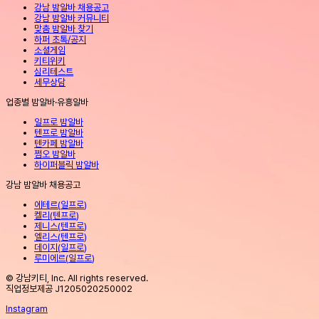
강남 밤알바 채용공고
강남 밤알바 커뮤니티
맞춤 밤알바 찾기
하퍼 초톡/공지
소셜게임
키티위키
심리테스트
세무상담
업종별 밤알바·유흥알바
일프로 밤알바
텐프로 밤알바
텐카페 밤알바
쩜오 밤알바
하이퍼블릭 밤알바
강남 밤알바 채용공고
에테르
(
일프로
)
켈리
(
텐프로
)
제니스
(
텐프로
)
엘리스
(
텐프로
)
데이지
(
일프로
)
루미에르
(
일프로
)
© 강남키티, Inc. All rights reserved.
직업정보제공 J1205020250002
Instagram