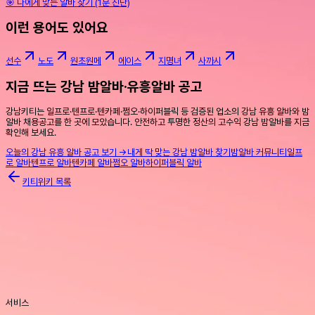
🎯 나에게 맞는 알바 찾기 (1분 진단)
이런 용어도 있어요
선수
노도
원초원메
에이스
지명녀
사까시
지금 뜨는 강남 밤알바·유흥알바 공고
강남키티는 일프로·텐프로·텐카페·쩜오·하이퍼블릭 등 검증된 업소의 강남 유흥 알바와 밤
알바 채용공고를 한 곳에 모았습니다. 안전하고 투명한 정산의 고수익 강남 밤알바를 지금
확인해 보세요.
오늘의 강남 유흥 알바 공고 보기 →
내게 딱 맞는 강남 밤알바 찾기
밤알바 커뮤니티
일프
로 알바
텐프로 알바
텐카페 알바
쩜오 알바
하이퍼블릭 알바
키티위키 목록
서비스