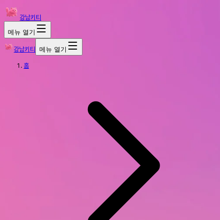
강남키티
메뉴 열기
강남키티
메뉴 열기
홈