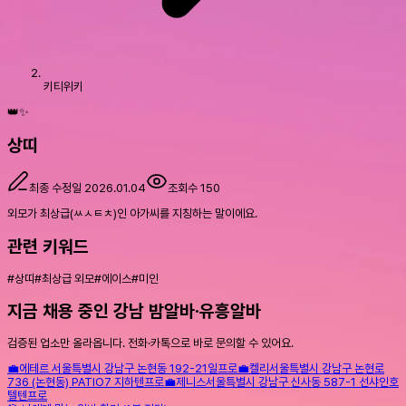
키티위키
👑✨
상띠
최종 수정일
2026.01.04
조회수
150
외모가 최상급(ㅆㅅㅌㅊ)인 아가씨를 지칭하는 말이에요.
관련 키워드
#
상띠
#
최상급 외모
#
에이스
#
미인
지금 채용 중인 강남 밤알바·유흥알바
검증된 업소만 올라옵니다. 전화·카톡으로 바로 문의할 수 있어요.
💼
에테르
서울특별시 강남구 논현동 192-21
일프로
💼
켈리
서울특별시 강남구 논현로
736 (논현동) PATIO7 지하
텐프로
💼
제니스
서울특별시 강남구 신사동 587-1 선샤인호
텔
텐프로