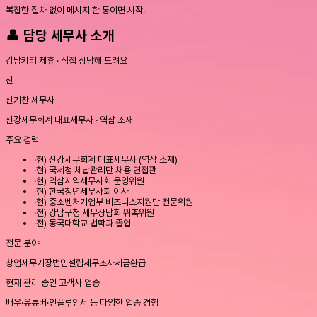
복잡한 절차 없이 메시지 한 통이면 시작.
👤 담당 세무사 소개
강남키티 제휴 · 직접 상담해 드려요
신
신기찬 세무사
신강세무회계 대표세무사 · 역삼 소재
주요 경력
·
현) 신강세무회계 대표세무사 (역삼 소재)
·
현) 국세청 체납관리단 채용 면접관
·
현) 역삼지역세무사회 운영위원
·
현) 한국청년세무사회 이사
·
현) 중소벤처기업부 비즈니스지원단 전문위원
·
전) 강남구청 세무상담회 위촉위원
·
전) 동국대학교 법학과 졸업
전문 분야
창업
세무기장
법인설립
세무조사
세금환급
현재 관리 중인 고객사 업종
배우·유튜버·인플루언서 등 다양한 업종 경험