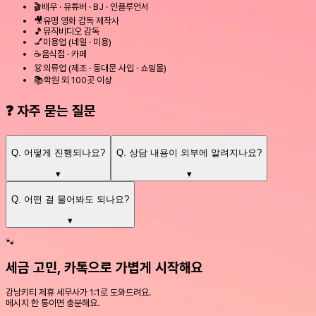
🎬
배우 · 유튜버 · BJ · 인플루언서
🎥
유명 영화 감독 제작사
🎵
뮤직비디오 감독
💅
미용업 (네일 · 미용)
☕
음식점 · 카페
👗
의류업 (제조 · 동대문 사입 · 쇼핑몰)
📚
학원 외 100곳 이상
❓ 자주 묻는 질문
Q.
어떻게 진행되나요?
Q.
상담 내용이 외부에 알려지나요?
▾
▾
Q.
어떤 걸 물어봐도 되나요?
▾
🐾
세금 고민, 카톡으로 가볍게 시작해요
강남키티 제휴 세무사가 1:1로 도와드려요.
메시지 한 통이면 충분해요.