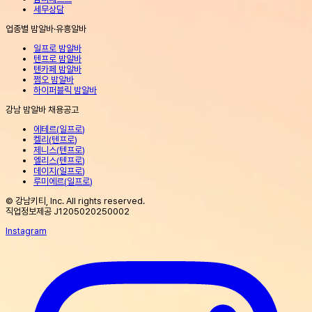
세무상담
업종별 밤알바·유흥알바
일프로 밤알바
텐프로 밤알바
텐카페 밤알바
쩜오 밤알바
하이퍼블릭 밤알바
강남 밤알바 채용공고
에테르
(
일프로
)
켈리
(
텐프로
)
제니스
(
텐프로
)
엘리스
(
텐프로
)
데이지
(
일프로
)
루미에르
(
일프로
)
© 강남키티, Inc. All rights reserved.
직업정보제공 J1205020250002
Instagram