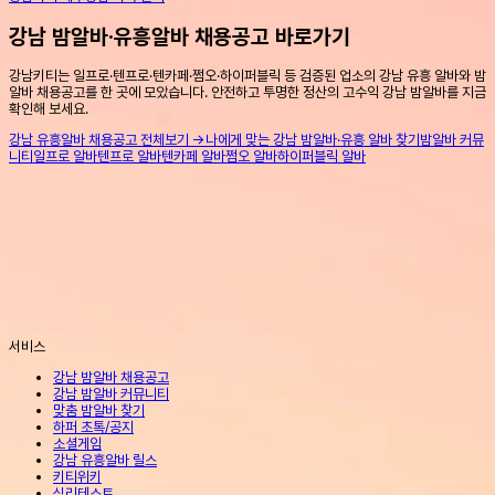
강남 밤알바·유흥알바 채용공고 바로가기
강남키티는 일프로·텐프로·텐카페·쩜오·하이퍼블릭 등 검증된 업소의 강남 유흥 알바와 밤
알바 채용공고를 한 곳에 모았습니다. 안전하고 투명한 정산의 고수익 강남 밤알바를 지금
확인해 보세요.
강남 유흥알바 채용공고 전체보기 →
나에게 맞는 강남 밤알바·유흥 알바 찾기
밤알바 커뮤
니티
일프로 알바
텐프로 알바
텐카페 알바
쩜오 알바
하이퍼블릭 알바
서비스
강남 밤알바 채용공고
강남 밤알바 커뮤니티
맞춤 밤알바 찾기
하퍼 초톡/공지
소셜게임
강남 유흥알바 릴스
키티위키
심리테스트