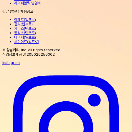
하이퍼블릭 밤알바
강남 밤알바 채용공고
에테르
(
일프로
)
켈리
(
텐프로
)
제니스
(
텐프로
)
엘리스
(
텐프로
)
데이지
(
일프로
)
루미에르
(
일프로
)
© 강남키티, Inc. All rights reserved.
직업정보제공 J1205020250002
Instagram