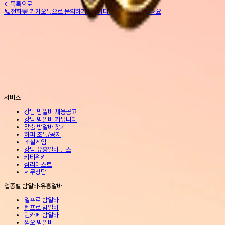
←
목록으로
📞
전화
💬 카카오톡으로 문의하기
강남키티가 직접 연결해드려요
서비스
강남 밤알바 채용공고
강남 밤알바 커뮤니티
맞춤 밤알바 찾기
하퍼 초톡/공지
소셜게임
강남 유흥알바 릴스
키티위키
심리테스트
세무상담
업종별 밤알바·유흥알바
일프로 밤알바
텐프로 밤알바
텐카페 밤알바
쩜오 밤알바