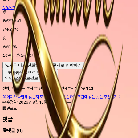
010-2832-9804
💬
카카오톡 ID
sh98214
⏰
상담 문의
24시간 언제든지 연락주세요!
📞
지금 바로 전화하기
📱
문자로 연락하기
💬
카카오톡으로 연락하기
익명 오픈프로필로 참여가능
전화, 카카오톡, 문자 중 편한 방법으로 언제든지 연락주세요!
🎯
어디가 나한테 맞는지 모르겠다면
1분 진단하고 조건에 맞는 곳만 추천받기
→
✏️
수정일:
2026년 8월 10일 오전 4시 19분
🏢
일프로
댓글
💬
댓글 (
0
)