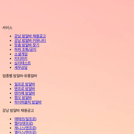
서비스
강남 밤알바 채용공고
강남 밤알바 커뮤니티
맞춤 밤알바 찾기
하퍼 초톡/공지
소셜게임
키티위키
심리테스트
세무상담
업종별 밤알바·유흥알바
일프로 밤알바
텐프로 밤알바
텐카페 밤알바
쩜오 밤알바
하이퍼블릭 밤알바
강남 밤알바 채용공고
에테르
(
일프로
)
켈리
(
텐프로
)
제니스
(
텐프로
)
엘리스
(
텐프로
)