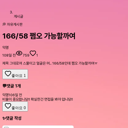
게시글
💭 자유게시판
166/58 쩜오 가능할까여
익명
108일 전
759
1
제목 그대로여 스물이고 얼굴은 머.. 166/58인데 쩜오 가능할까여ㅠ
좋아요
1
💬
댓글
1
개
익명
106일 전
비율이 중요합니당!! 확실한건 면접을 봐야 압니당!!
좋아요
0
✨
댓글 작성