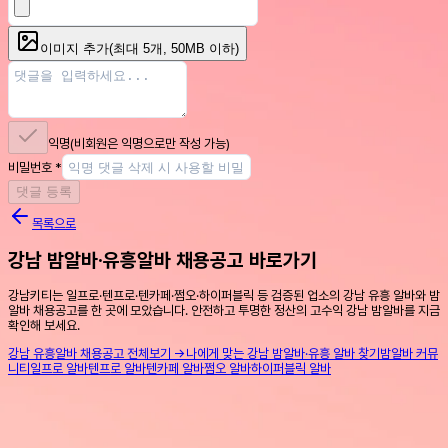
이미지 추가
(최대
5
개, 50MB 이하)
익명
(비회원은 익명으로만 작성 가능)
비밀번호
*
댓글 등록
목록으로
강남 밤알바·유흥알바 채용공고 바로가기
강남키티는 일프로·텐프로·텐카페·쩜오·하이퍼블릭 등 검증된 업소의 강남 유흥 알바와 밤
알바 채용공고를 한 곳에 모았습니다. 안전하고 투명한 정산의 고수익 강남 밤알바를 지금
확인해 보세요.
강남 유흥알바 채용공고 전체보기 →
나에게 맞는 강남 밤알바·유흥 알바 찾기
밤알바 커뮤
니티
일프로 알바
텐프로 알바
텐카페 알바
쩜오 알바
하이퍼블릭 알바