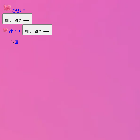
강남키티
메뉴 열기
강남키티
메뉴 열기
홈