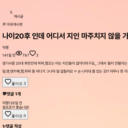
게시글
💭 자유게시판
나이20후 인데 어디서 지인 마주치지 않을 
익명
141일 전
797
3
경기사람 20대 후반인데 하퍼,쩜오는 아는 지인들이 겹치더라구요,, 그래서 될지 안될지는
일,텐,텐카페,쩜,하퍼 중 어디가 그나마 덜 겹칠까요 ㅠ 손 나이대 좀 있는 곳!? 아무나 못 가
좋아요
3
💬
댓글
1
개
익명
135일 전
일프로가 좋습니당!
좋아요
0
✨
댓글 작성