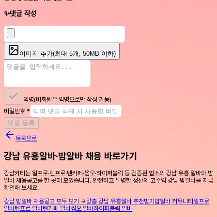
✨
댓글 작성
이미지 추가
(최대
5
개, 50MB 이하)
익명
(비회원은 익명으로만 작성 가능)
비밀번호
*
댓글 등록
목록으로
강남 유흥알바·밤알바 채용 바로가기
강남키티는 일프로·텐프로·텐카페·쩜오·하이퍼블릭 등 검증된 업소의 강남 유흥 알바와 밤
알바 채용공고를 한 곳에 모았습니다. 안전하고 투명한 정산의 고수익 강남 밤알바를 지금
확인해 보세요.
강남 밤알바 채용공고 모두 보기 →
맞춤 강남 유흥알바 추천받기
밤알바 커뮤니티
일프로
알바
텐프로 알바
텐카페 알바
쩜오 알바
하이퍼블릭 알바