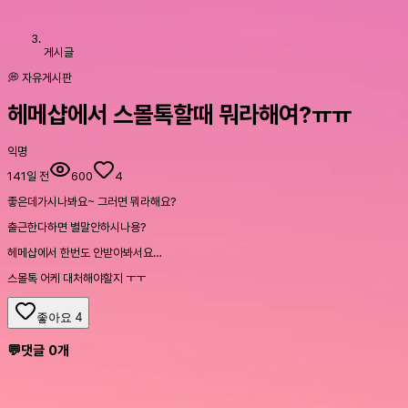
게시글
💭 자유게시판
헤메샵에서 스몰톡할때 뭐라해여?ㅠㅠ
익명
141일 전
600
4
좋은데가시나봐요~ 그러면 뭐라해요?
출근한다하면 별말안하시나용?
헤메샵에서 한번도 안받아봐서요…
스몰톡 어케 대처해야할지 ㅜㅜ
좋아요
4
💬
댓글
0
개