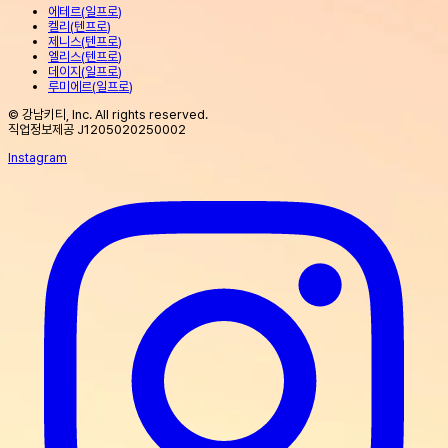
에테르
(
일프로
)
켈리
(
텐프로
)
제니스
(
텐프로
)
엘리스
(
텐프로
)
데이지
(
일프로
)
루미에르
(
일프로
)
© 강남키티, Inc. All rights reserved.
직업정보제공 J1205020250002
Instagram