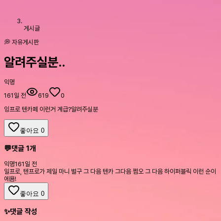
게시글
💭 자유게시판
알려주실분..
익명
161일 전
619
0
잉프로 텐카페 이런거 계급?알려주실분
좋아요
0
💬
댓글
1
개
익명
161일 전
일프로, 텐프로가 제일 마니 벌구 그 다음 텐카 그다음 쩜오 그 다음 하이퍼블릭 이런 순이
에욤!
좋아요
0
✨
댓글 작성