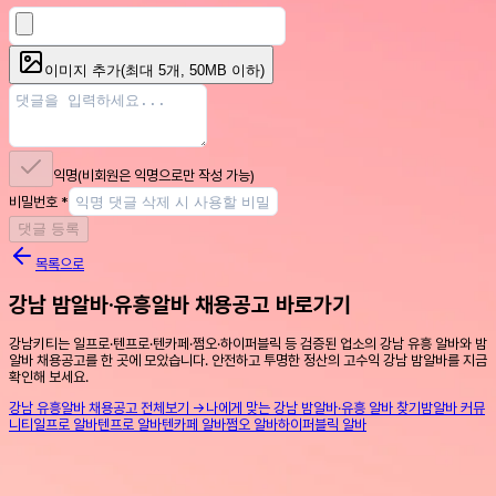
이미지 추가
(최대
5
개, 50MB 이하)
익명
(비회원은 익명으로만 작성 가능)
비밀번호
*
댓글 등록
목록으로
강남 밤알바·유흥알바 채용공고 바로가기
강남키티는 일프로·텐프로·텐카페·쩜오·하이퍼블릭 등 검증된 업소의 강남 유흥 알바와 밤
알바 채용공고를 한 곳에 모았습니다. 안전하고 투명한 정산의 고수익 강남 밤알바를 지금
확인해 보세요.
강남 유흥알바 채용공고 전체보기 →
나에게 맞는 강남 밤알바·유흥 알바 찾기
밤알바 커뮤
니티
일프로 알바
텐프로 알바
텐카페 알바
쩜오 알바
하이퍼블릭 알바