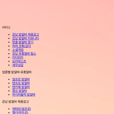
서비스
강남 밤알바 채용공고
강남 밤알바 커뮤니티
맞춤 밤알바 찾기
하퍼 초톡/공지
소셜게임
강남 유흥알바 릴스
키티위키
심리테스트
세무상담
업종별 밤알바·유흥알바
일프로 밤알바
텐프로 밤알바
텐카페 밤알바
쩜오 밤알바
하이퍼블릭 밤알바
강남 밤알바 채용공고
에테르
(
일프로
)
켈리
(
텐프로
)