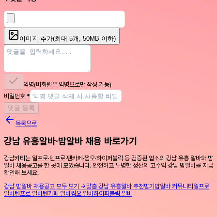
이미지 추가
(최대
5
개, 50MB 이하)
익명
(비회원은 익명으로만 작성 가능)
비밀번호
*
댓글 등록
목록으로
강남 유흥알바·밤알바 채용 바로가기
강남키티는 일프로·텐프로·텐카페·쩜오·하이퍼블릭 등 검증된 업소의 강남 유흥 알바와 밤
알바 채용공고를 한 곳에 모았습니다. 안전하고 투명한 정산의 고수익 강남 밤알바를 지금
확인해 보세요.
강남 밤알바 채용공고 모두 보기 →
맞춤 강남 유흥알바 추천받기
밤알바 커뮤니티
일프로
알바
텐프로 알바
텐카페 알바
쩜오 알바
하이퍼블릭 알바