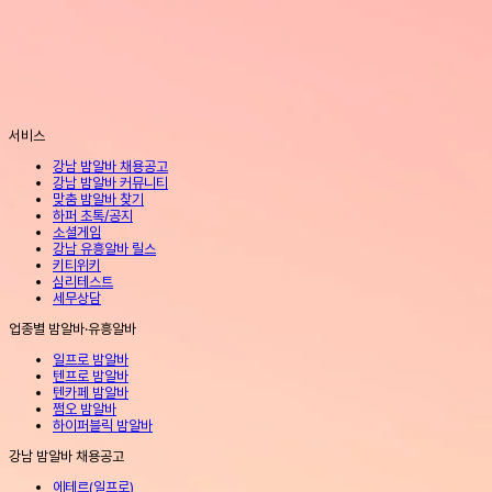
서비스
강남 밤알바 채용공고
강남 밤알바 커뮤니티
맞춤 밤알바 찾기
하퍼 초톡/공지
소셜게임
강남 유흥알바 릴스
키티위키
심리테스트
세무상담
업종별 밤알바·유흥알바
일프로 밤알바
텐프로 밤알바
텐카페 밤알바
쩜오 밤알바
하이퍼블릭 밤알바
강남 밤알바 채용공고
에테르
(
일프로
)