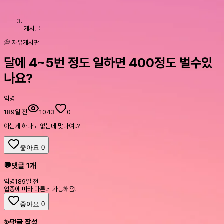
게시글
💭 자유게시판
달에 4~5번 정도 일하면 400정도 벌수있
나요?
익명
189일 전
1043
0
아는게 하나도 없는데 맞나여..?
좋아요
0
💬
댓글
1
개
익명
189일 전
업종에 따라 다른데 가능해욤!
좋아요
0
✨
댓글 작성