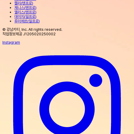
켈리
(
텐프로
)
제니스
(
텐프로
)
엘리스
(
텐프로
)
데이지
(
일프로
)
루미에르
(
일프로
)
© 강남키티, Inc. All rights reserved.
직업정보제공 J1205020250002
Instagram