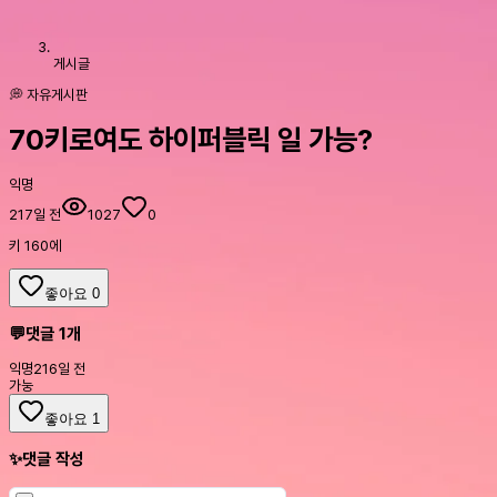
게시글
💭 자유게시판
70키로여도 하이퍼블릭 일 가능?
익명
217일 전
1027
0
키 160에
좋아요
0
💬
댓글
1
개
익명
216일 전
가눙
좋아요
1
✨
댓글 작성