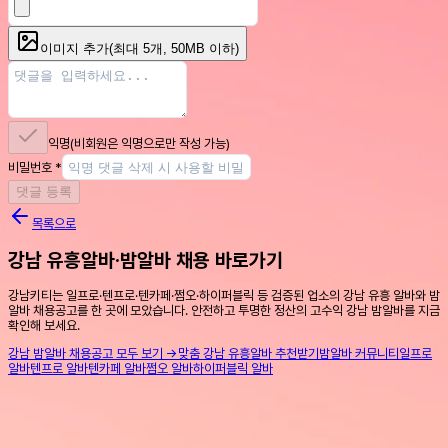
이미지 추가
(최대
5
개, 50MB 이하)
익명
(비회원은 익명으로만 작성 가능)
비밀번호
*
댓글 등록
목록으로
강남 유흥알바·밤알바 채용 바로가기
강남키티는 일프로·텐프로·텐카페·쩜오·하이퍼블릭 등 검증된 업소의 강남 유흥 알바와 밤
알바 채용공고를 한 곳에 모았습니다. 안전하고 투명한 정산의 고수익 강남 밤알바를 지금
확인해 보세요.
강남 밤알바 채용공고 모두 보기 →
맞춤 강남 유흥알바 추천받기
밤알바 커뮤니티
일프로
알바
텐프로 알바
텐카페 알바
쩜오 알바
하이퍼블릭 알바