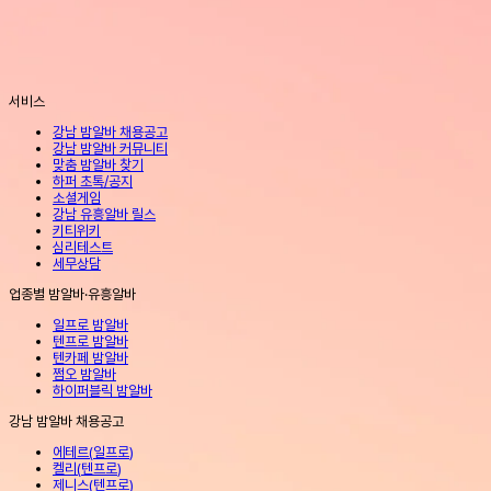
서비스
강남 밤알바 채용공고
강남 밤알바 커뮤니티
맞춤 밤알바 찾기
하퍼 초톡/공지
소셜게임
강남 유흥알바 릴스
키티위키
심리테스트
세무상담
업종별 밤알바·유흥알바
일프로 밤알바
텐프로 밤알바
텐카페 밤알바
쩜오 밤알바
하이퍼블릭 밤알바
강남 밤알바 채용공고
에테르
(
일프로
)
켈리
(
텐프로
)
제니스
(
텐프로
)