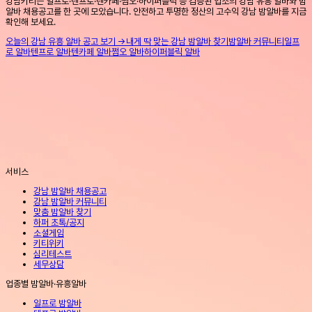
강남키티는 일프로·텐프로·텐카페·쩜오·하이퍼블릭 등 검증된 업소의 강남 유흥 알바와 밤
알바 채용공고를 한 곳에 모았습니다. 안전하고 투명한 정산의 고수익 강남 밤알바를 지금
확인해 보세요.
오늘의 강남 유흥 알바 공고 보기 →
내게 딱 맞는 강남 밤알바 찾기
밤알바 커뮤니티
일프
로 알바
텐프로 알바
텐카페 알바
쩜오 알바
하이퍼블릭 알바
서비스
강남 밤알바 채용공고
강남 밤알바 커뮤니티
맞춤 밤알바 찾기
하퍼 초톡/공지
소셜게임
키티위키
심리테스트
세무상담
업종별 밤알바·유흥알바
일프로 밤알바