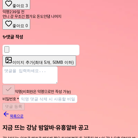
좋아요
3
익명
239일 전
언니 걍 무조건 쩜가요 돈도안댐 나머지
좋아요
0
✨
댓글 작성
이미지 추가
(최대
5
개, 50MB 이하)
익명
(비회원은 익명으로만 작성 가능)
비밀번호
*
댓글 등록
목록으로
지금 뜨는 강남 밤알바·유흥알바 공고