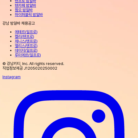
텐프로 밤알바
텐카페 밤알바
쩜오 밤알바
하이퍼블릭 밤알바
강남 밤알바 채용공고
에테르
(
일프로
)
켈리
(
텐프로
)
제니스
(
텐프로
)
엘리스
(
텐프로
)
데이지
(
일프로
)
루미에르
(
일프로
)
© 강남키티, Inc. All rights reserved.
직업정보제공 J1205020250002
Instagram