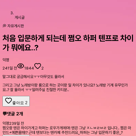
게시글
💭 자유게시판
처음 입문하게 되는데 쩜오 하퍼 텐프로 차이
가 뭐에요..?
익명
241일 전
1844
2
말그대로 궁금해서요ㅜㅜ아무것도 몰라서
그리고 그냥 노래방이랑 룸으로 하는 곳이랑 일 차이가 있나요? 노래방 기계 유무인가
요..? 잘 몰라서 ㅜㅜ알려주실 친절한 키티분..
좋아요
2
💬
댓글
2
개
익명
239일 전
쩜오랑 텐은 하이가게고 하퍼는 로우가게에여! 텐은 그냥 ㅈㄴㅂㄹㅂㄹ 입니다.. 쩜은 마
인드+예쁜몸매!? 근데 텐보다는 텐카페 추천드려요,,하퍼는 그냥 입문하기 좋은,,?