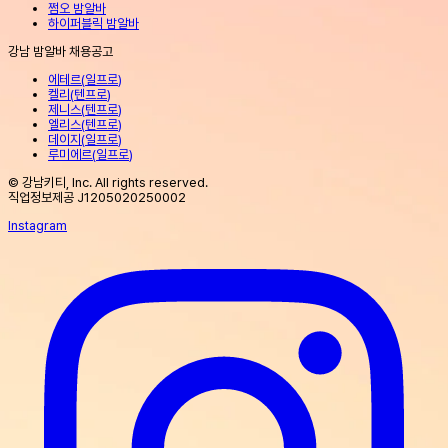
쩜오 밤알바
하이퍼블릭 밤알바
강남 밤알바 채용공고
에테르
(
일프로
)
켈리
(
텐프로
)
제니스
(
텐프로
)
엘리스
(
텐프로
)
데이지
(
일프로
)
루미에르
(
일프로
)
© 강남키티, Inc. All rights reserved.
직업정보제공 J1205020250002
Instagram