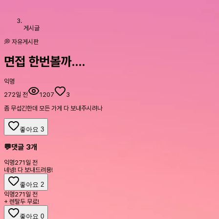
게시글
💭 자유게시판
면접 한번볼까….
익명
272일 전
1207
3
좀 무섭긴한데 모든 가게 다 보내주시려나
좋아요
3
💬
댓글
3
개
익명
271일 전
네넹! 다 보내드려용!
좋아요
2
익명
271일 전
+ 렌탈두 무료!
좋아요
0