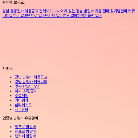
확인해 보세요.
강남 유흥알바 채용공고 전체보기 →
나에게 맞는 강남 밤알바·유흥 알바 찾기
밤알바 커뮤
니티
일프로 알바
텐프로 알바
텐카페 알바
쩜오 알바
하이퍼블릭 알바
서비스
강남 밤알바 채용공고
강남 밤알바 커뮤니티
맞춤 밤알바 찾기
하퍼 초톡/공지
소셜게임
키티위키
심리테스트
세무상담
업종별 밤알바·유흥알바
일프로 밤알바
텐프로 밤알바
텐카페 밤알바