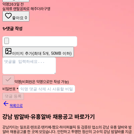
익명
263일 전
실제류 렌탈꽁짜로 해주더라구영
좋아요
0
✨
댓글 작성
이미지 추가
(최대
5
개, 50MB 이하)
익명
(비회원은 익명으로만 작성 가능)
비밀번호
*
댓글 등록
목록으로
강남 밤알바·유흥알바 채용공고 바로가기
강남키티는 일프로·텐프로·텐카페·쩜오·하이퍼블릭 등 검증된 업소의 강남 유흥 알바와 밤
알바 채용공고를 한 곳에 모았습니다. 안전하고 투명한 정산의 고수익 강남 밤알바를 지금