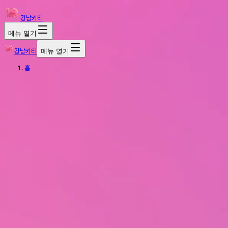
강남키티
메뉴 열기
강남키티
메뉴 열기
홈