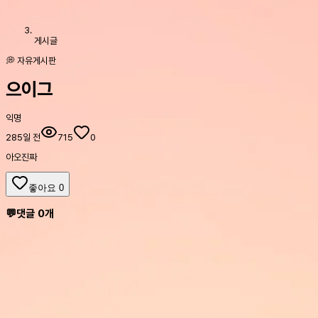
게시글
💭 자유게시판
으이그
익명
285일 전
715
0
아오진짜
좋아요
0
💬
댓글
0
개