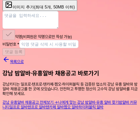
이미지 추가
(최대
5
개, 50MB 이하)
익명
(비회원은 익명으로만 작성 가능)
비밀번호
*
댓글 등록
목록으로
강남 밤알바·유흥알바 채용공고 바로가기
강남키티는 일프로·텐프로·텐카페·쩜오·하이퍼블릭 등 검증된 업소의 강남 유흥 알바와 밤
알바 채용공고를 한 곳에 모았습니다. 안전하고 투명한 정산의 고수익 강남 밤알바를 지금
확인해 보세요.
강남 유흥알바 채용공고 전체보기 →
나에게 맞는 강남 밤알바·유흥 알바 찾기
밤알바 커뮤
니티
일프로 알바
텐프로 알바
텐카페 알바
쩜오 알바
하이퍼블릭 알바