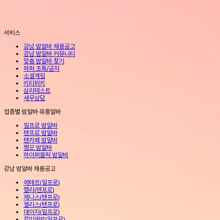
서비스
강남 밤알바 채용공고
강남 밤알바 커뮤니티
맞춤 밤알바 찾기
하퍼 초톡/공지
소셜게임
키티위키
심리테스트
세무상담
업종별 밤알바·유흥알바
일프로 밤알바
텐프로 밤알바
텐카페 밤알바
쩜오 밤알바
하이퍼블릭 밤알바
강남 밤알바 채용공고
에테르
(
일프로
)
켈리
(
텐프로
)
제니스
(
텐프로
)
엘리스
(
텐프로
)
데이지
(
일프로
)
루미에르
(
일프로
)