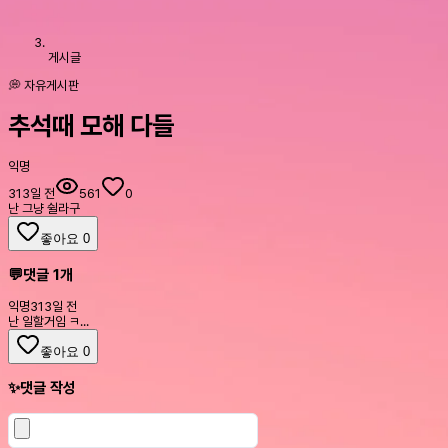
게시글
💭 자유게시판
추석때 모해 다들
익명
313일 전
561
0
난 그냥 쉴라구
좋아요
0
💬
댓글
1
개
익명
313일 전
난 일할거임 ㅋ...
좋아요
0
✨
댓글 작성