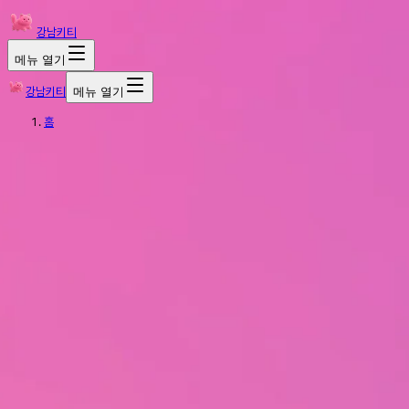
강남키티
메뉴 열기
강남키티
메뉴 열기
홈