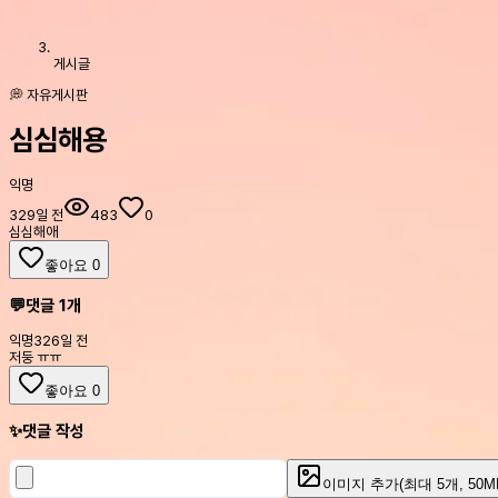
게시글
💭 자유게시판
심심해용
익명
329일 전
483
0
심심해애
좋아요
0
💬
댓글
1
개
익명
326일 전
저둥 ㅠㅠ
좋아요
0
✨
댓글 작성
이미지 추가
(최대
5
개, 50