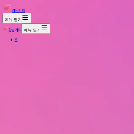
강남키티
메뉴 열기
강남키티
메뉴 열기
홈