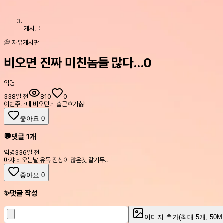
게시글
💭 자유게시판
비오면 진짜 미친놈들 많다…0
익명
338일 전
810
0
이번주내내 비오던네 출근흐기싫드ㅡ
좋아요
0
💬
댓글
1
개
익명
336일 전
마쟈 비오는날 유독 진상이 많은것 같기두..
좋아요
0
✨
댓글 작성
이미지 추가
(최대
5
개, 50