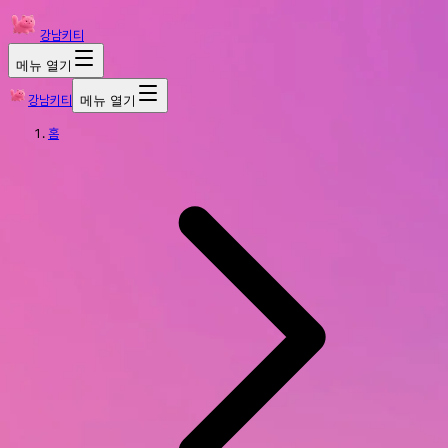
강남키티
메뉴 열기
강남키티
메뉴 열기
홈