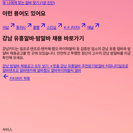
🎯 나에게 맞는 알바 찾기 (1분 진단)
이런 용어도 있어요
귀삽
똥까시
물빨
스킨십
ㅌㅊ (터치)
애널
강남 유흥알바·밤알바 채용 바로가기
강남키티는 일프로·텐프로·텐카페·쩜오·하이퍼블릭 등 검증된 업소의 강남 유흥 알바와 밤
알바 채용공고를 한 곳에 모았습니다. 안전하고 투명한 정산의 고수익 강남 밤알바를 지금
확인해 보세요.
강남 밤알바 채용공고 모두 보기 →
맞춤 강남 유흥알바 추천받기
밤알바 커뮤니티
일프로
알바
텐프로 알바
텐카페 알바
쩜오 알바
하이퍼블릭 알바
키티위키 목록
서비스