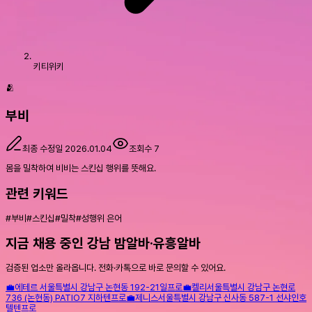
키티위키
🫂
부비
최종 수정일
2026.01.04
조회수
7
몸을 밀착하여 비비는 스킨십 행위를 뜻해요.
관련 키워드
#
부비
#
스킨십
#
밀착
#
성행위 은어
지금 채용 중인 강남 밤알바·유흥알바
검증된 업소만 올라옵니다. 전화·카톡으로 바로 문의할 수 있어요.
💼
에테르
서울특별시 강남구 논현동 192-21
일프로
💼
켈리
서울특별시 강남구 논현로
736 (논현동) PATIO7 지하
텐프로
💼
제니스
서울특별시 강남구 신사동 587-1 선샤인호
텔
텐프로