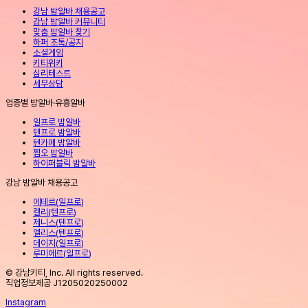
강남 밤알바 채용공고
강남 밤알바 커뮤니티
맞춤 밤알바 찾기
하퍼 초톡/공지
소셜게임
키티위키
심리테스트
세무상담
업종별 밤알바·유흥알바
일프로 밤알바
텐프로 밤알바
텐카페 밤알바
쩜오 밤알바
하이퍼블릭 밤알바
강남 밤알바 채용공고
에테르
(
일프로
)
켈리
(
텐프로
)
제니스
(
텐프로
)
엘리스
(
텐프로
)
데이지
(
일프로
)
루미에르
(
일프로
)
© 강남키티, Inc. All rights reserved.
직업정보제공 J1205020250002
Instagram