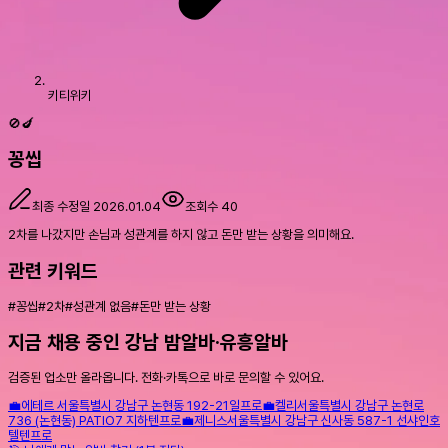
키티위키
🚫🍆
꽁씹
최종 수정일
2026.01.04
조회수
40
2차를 나갔지만 손님과 성관계를 하지 않고 돈만 받는 상황을 의미해요.
관련 키워드
#
꽁씹
#
2차
#
성관계 없음
#
돈만 받는 상황
지금 채용 중인 강남 밤알바·유흥알바
검증된 업소만 올라옵니다. 전화·카톡으로 바로 문의할 수 있어요.
💼
에테르
서울특별시 강남구 논현동 192-21
일프로
💼
켈리
서울특별시 강남구 논현로
736 (논현동) PATIO7 지하
텐프로
💼
제니스
서울특별시 강남구 신사동 587-1 선샤인호
텔
텐프로