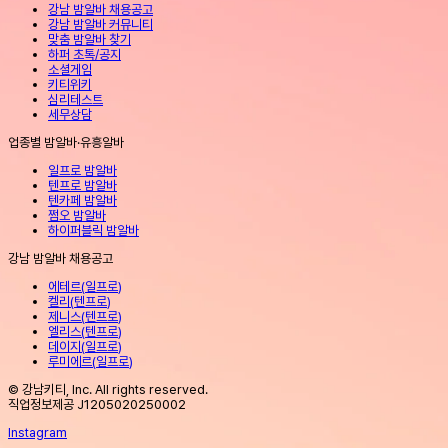
강남 밤알바 채용공고
강남 밤알바 커뮤니티
맞춤 밤알바 찾기
하퍼 초톡/공지
소셜게임
키티위키
심리테스트
세무상담
업종별 밤알바·유흥알바
일프로 밤알바
텐프로 밤알바
텐카페 밤알바
쩜오 밤알바
하이퍼블릭 밤알바
강남 밤알바 채용공고
에테르
(
일프로
)
켈리
(
텐프로
)
제니스
(
텐프로
)
엘리스
(
텐프로
)
데이지
(
일프로
)
루미에르
(
일프로
)
© 강남키티, Inc. All rights reserved.
직업정보제공 J1205020250002
Instagram