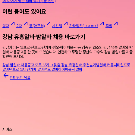
🎯 나에게 맞는 알바 찾기 (1분 진단)
이런 용어도 있어요
꽁차
2차
앱(애프터)
시간앱
가라빵꾸(ㄱㄹㅃㄲ)
꼬빨
강남 유흥알바·밤알바 채용 바로가기
강남키티는 일프로·텐프로·텐카페·쩜오·하이퍼블릭 등 검증된 업소의 강남 유흥 알바와 밤
알바 채용공고를 한 곳에 모았습니다. 안전하고 투명한 정산의 고수익 강남 밤알바를 지금
확인해 보세요.
강남 밤알바 채용공고 모두 보기 →
맞춤 강남 유흥알바 추천받기
밤알바 커뮤니티
일프로
알바
텐프로 알바
텐카페 알바
쩜오 알바
하이퍼블릭 알바
키티위키 목록
서비스