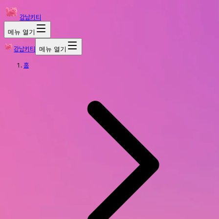
강남키티
메뉴 열기
강남키티
메뉴 열기
홈