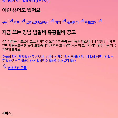
🎯 나에게 맞는 알바 찾기 (1분 진단)
이런 용어도 있어요
구장
긴밤
로진(로맨스진상)
외티
뒷방탄다
하드코어
지금 뜨는 강남 밤알바·유흥알바 공고
강남키티는 일프로·텐프로·텐카페·쩜오·하이퍼블릭 등 검증된 업소의 강남 유흥 알바와 밤
알바 채용공고를 한 곳에 모았습니다. 안전하고 투명한 정산의 고수익 강남 밤알바를 지금
확인해 보세요.
오늘의 강남 유흥 알바 공고 보기 →
내게 딱 맞는 강남 밤알바 찾기
밤알바 커뮤니티
일프
로 알바
텐프로 알바
텐카페 알바
쩜오 알바
하이퍼블릭 알바
키티위키 목록
서비스