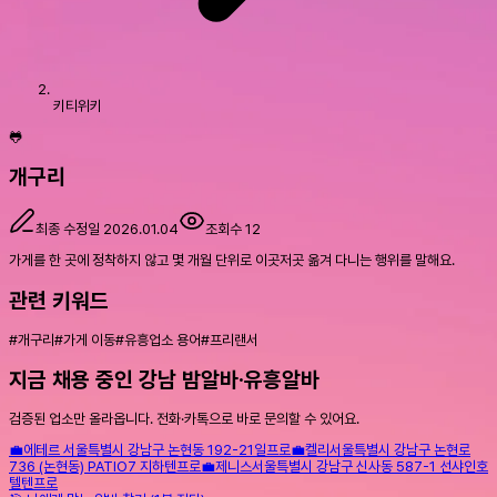
키티위키
🐸
개구리
최종 수정일
2026.01.04
조회수
12
가게를 한 곳에 정착하지 않고 몇 개월 단위로 이곳저곳 옮겨 다니는 행위를 말해요.
관련 키워드
#
개구리
#
가게 이동
#
유흥업소 용어
#
프리랜서
지금 채용 중인 강남 밤알바·유흥알바
검증된 업소만 올라옵니다. 전화·카톡으로 바로 문의할 수 있어요.
💼
에테르
서울특별시 강남구 논현동 192-21
일프로
💼
켈리
서울특별시 강남구 논현로
736 (논현동) PATIO7 지하
텐프로
💼
제니스
서울특별시 강남구 신사동 587-1 선샤인호
텔
텐프로