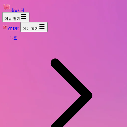
강남키티
메뉴 열기
강남키티
메뉴 열기
홈