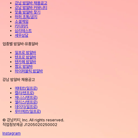
강남 밤알바 채용공고
강남 밤알바 커뮤니티
맞춤 밤알바 찾기
하퍼 초톡/공지
소셜게임
키티위키
심리테스트
세무상담
업종별 밤알바·유흥알바
일프로 밤알바
텐프로 밤알바
텐카페 밤알바
쩜오 밤알바
하이퍼블릭 밤알바
강남 밤알바 채용공고
에테르
(
일프로
)
켈리
(
텐프로
)
제니스
(
텐프로
)
엘리스
(
텐프로
)
데이지
(
일프로
)
루미에르
(
일프로
)
© 강남키티, Inc. All rights reserved.
직업정보제공 J1205020250002
Instagram