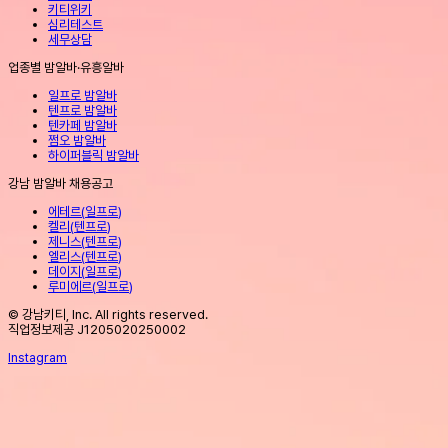
키티위키
심리테스트
세무상담
업종별 밤알바·유흥알바
일프로 밤알바
텐프로 밤알바
텐카페 밤알바
쩜오 밤알바
하이퍼블릭 밤알바
강남 밤알바 채용공고
에테르
(
일프로
)
켈리
(
텐프로
)
제니스
(
텐프로
)
엘리스
(
텐프로
)
데이지
(
일프로
)
루미에르
(
일프로
)
© 강남키티, Inc. All rights reserved.
직업정보제공 J1205020250002
Instagram