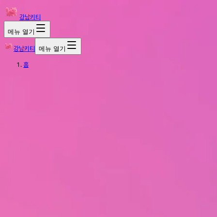
강남키티
메뉴 열기
강남키티
메뉴 열기
홈