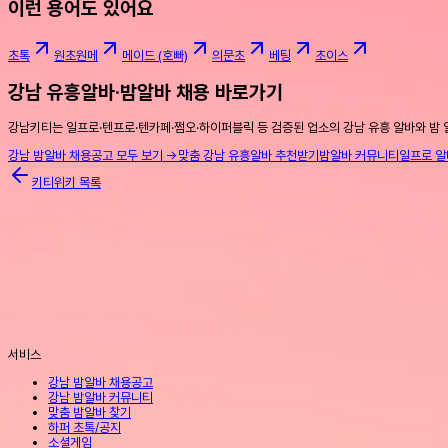
이런 용어도 있어요
초톡
원초원메
메이드 (호빠)
의문초
베팅
초이스
강남 유흥알바·밤알바 채용 바로가기
강남키티는 일프로·텐프로·텐카페·쩜오·하이퍼블릭 등 검증된 업소의 강남 유흥 알바와 밤 
강남 밤알바 채용공고 모두 보기 →
맞춤 강남 유흥알바 추천받기
밤알바 커뮤니티
일프로 알
키티위키 목록
서비스
강남 밤알바 채용공고
강남 밤알바 커뮤니티
맞춤 밤알바 찾기
하퍼 초톡/공지
소셜게임