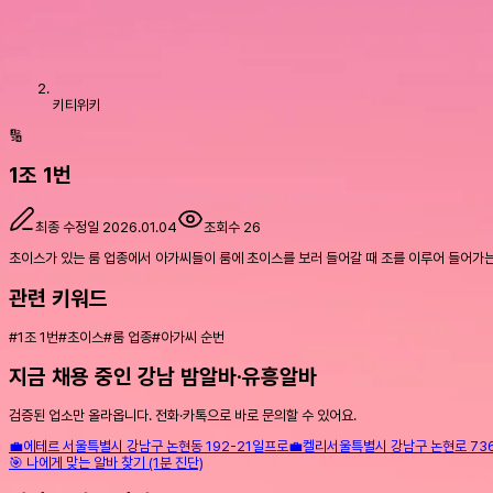
키티위키
🔢
1조 1번
최종 수정일
2026.01.04
조회수
26
초이스가 있는 룸 업종에서 아가씨들이 룸에 초이스를 보러 들어갈 때 조를 이루어 들어가는데,
관련 키워드
#
1조 1번
#
초이스
#
룸 업종
#
아가씨 순번
지금 채용 중인 강남 밤알바·유흥알바
검증된 업소만 올라옵니다. 전화·카톡으로 바로 문의할 수 있어요.
💼
에테르
서울특별시 강남구 논현동 192-21
일프로
💼
켈리
서울특별시 강남구 논현로 736 
🎯 나에게 맞는 알바 찾기 (1분 진단)