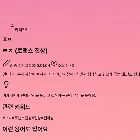
키티위키
🤦‍♂️💔
ㄹㅈ (로맨스 진상)
최종 수정일
2026.01.04
조회수
73
언니한테 혼자 사랑에 빠져서 '자기야!', '사랑해!' 하면서 집착하고 귀찮게 구는 '로맨스 진
아가씨에게 연애 감정을 느끼고 집착하는 진상 손님을 뜻해요.
관련 키워드
#
ㄹㅈ
#
로맨스진상
#
진상
#
집착남
이런 용어도 있어요