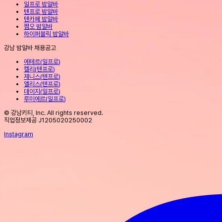
일프로 밤알바
텐프로 밤알바
텐카페 밤알바
쩜오 밤알바
하이퍼블릭 밤알바
강남 밤알바 채용공고
에테르
(
일프로
)
켈리
(
텐프로
)
제니스
(
텐프로
)
엘리스
(
텐프로
)
데이지
(
일프로
)
루미에르
(
일프로
)
© 강남키티, Inc. All rights reserved.
직업정보제공 J1205020250002
Instagram