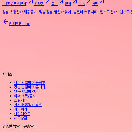
로진(로맨스진상)
간보기
블랙
진상
손놈
룸떡
강남 유흥알바 채용공고
·
맞춤 강남 밤알바 찾기
·
밤알바 커뮤니티
·
일프로 알바
·
텐프로 
키티위키 목록
서비스
강남 밤알바 채용공고
강남 밤알바 커뮤니티
맞춤 밤알바 찾기
하퍼 초톡/공지
소셜게임
강남 유흥알바 릴스
키티위키
심리테스트
세무상담
업종별 밤알바·유흥알바