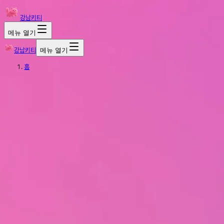
강남키티
메뉴 열기
강남키티
메뉴 열기
홈