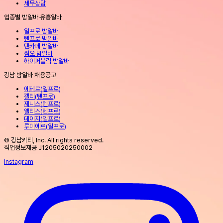
세무상담
업종별 밤알바·유흥알바
일프로 밤알바
텐프로 밤알바
텐카페 밤알바
쩜오 밤알바
하이퍼블릭 밤알바
강남 밤알바 채용공고
에테르
(
일프로
)
켈리
(
텐프로
)
제니스
(
텐프로
)
엘리스
(
텐프로
)
데이지
(
일프로
)
루미에르
(
일프로
)
© 강남키티, Inc. All rights reserved.
직업정보제공 J1205020250002
Instagram