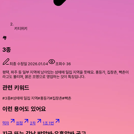
키티위키
🏘️
3종
최종 수정일
2026.01.04
조회수
36
평택, 파주 등 일부 지역에 남아있는 성매매 밀집 지역을 뜻해요. 홍등가, 집창촌, 빡촌이
라고도 불리며, 붉은 조명으로 영업하는 것이 특징입니다.
관련 키워드
#
3종
#
성매매 밀집 지역
#
홍등가
#
집창촌
#
빡촌
이런 용어도 있어요
먹자
원정
2차
1조 1번
지금 뜨는 강남 밤알바·유흥알바 공고