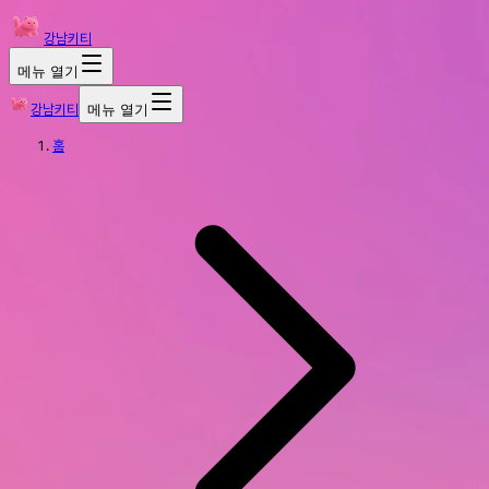
강남키티
메뉴 열기
강남키티
메뉴 열기
홈