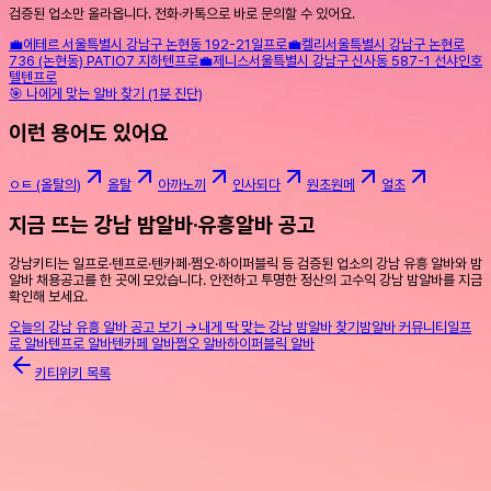
검증된 업소만 올라옵니다. 전화·카톡으로 바로 문의할 수 있어요.
💼
에테르
서울특별시 강남구 논현동 192-21
일프로
💼
켈리
서울특별시 강남구 논현로
736 (논현동) PATIO7 지하
텐프로
💼
제니스
서울특별시 강남구 신사동 587-1 선샤인호
텔
텐프로
🎯 나에게 맞는 알바 찾기 (1분 진단)
이런 용어도 있어요
ㅇㅌ (올탈의)
올탈
아까노끼
인사되다
원초원메
얼초
지금 뜨는 강남 밤알바·유흥알바 공고
강남키티는 일프로·텐프로·텐카페·쩜오·하이퍼블릭 등 검증된 업소의 강남 유흥 알바와 밤
알바 채용공고를 한 곳에 모았습니다. 안전하고 투명한 정산의 고수익 강남 밤알바를 지금
확인해 보세요.
오늘의 강남 유흥 알바 공고 보기 →
내게 딱 맞는 강남 밤알바 찾기
밤알바 커뮤니티
일프
로 알바
텐프로 알바
텐카페 알바
쩜오 알바
하이퍼블릭 알바
키티위키 목록