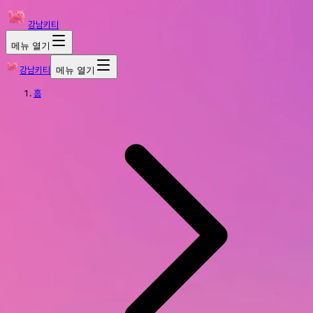
강남키티
메뉴 열기
강남키티
메뉴 열기
홈