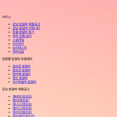
서비스
강남 밤알바 채용공고
강남 밤알바 커뮤니티
맞춤 밤알바 찾기
하퍼 초톡/공지
소셜게임
키티위키
심리테스트
세무상담
업종별 밤알바·유흥알바
일프로 밤알바
텐프로 밤알바
텐카페 밤알바
쩜오 밤알바
하이퍼블릭 밤알바
강남 밤알바 채용공고
에테르
(
일프로
)
켈리
(
텐프로
)
제니스
(
텐프로
)
엘리스
(
텐프로
)
데이지
(
일프로
)
루미에르
(
일프로
)