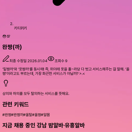
키티위키
😳💯
완짱(까)
최종 수정일
2026.01.04
조회수
9
'밑짱까'와 '웃짱까'를 동시에! 즉, 위아래 옷을 홀~라당 다 벗고 서비스해주는 걸 말해. '올
짱'이라고도 부르는데, 가장 화끈한 서비스가 아닐까? >.<
상의와 하의를 모두 탈의하는 서비스를 뜻해요.
관련 키워드
#
완짱
#
완짱까
#
올탈
#
올짱
#
알몸
지금 채용 중인 강남 밤알바·유흥알바