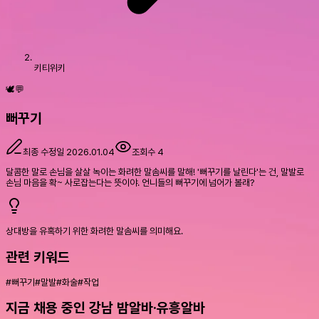
키티위키
🕊️💬
뻐꾸기
최종 수정일
2026.01.04
조회수
4
달콤한 말로 손님을 살살 녹이는 화려한 말솜씨를 말해! '뻐꾸기를 날린다'는 건, 말발로
손님 마음을 확~ 사로잡는다는 뜻이야. 언니들의 뻐꾸기에 넘어가 볼래?
상대방을 유혹하기 위한 화려한 말솜씨를 의미해요.
관련 키워드
#
뻐꾸기
#
말발
#
화술
#
작업
지금 채용 중인 강남 밤알바·유흥알바