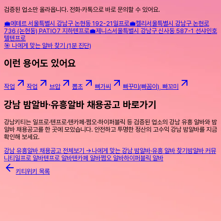
검증된 업소만 올라옵니다. 전화·카톡으로 바로 문의할 수 있어요.
💼
에테르
서울특별시 강남구 논현동 192-21
일프로
💼
켈리
서울특별시 강남구 논현로
736 (논현동) PATIO7 지하
텐프로
💼
제니스
서울특별시 강남구 신사동 587-1 선샤인호
텔
텐프로
🎯 나에게 맞는 알바 찾기 (1분 진단)
이런 용어도 있어요
작업
작업
브압
뽑초
뼈가씨
빠꾸미(빠꼼이), 빠꼬미
강남 밤알바·유흥알바 채용공고 바로가기
강남키티는 일프로·텐프로·텐카페·쩜오·하이퍼블릭 등 검증된 업소의 강남 유흥 알바와 밤
알바 채용공고를 한 곳에 모았습니다. 안전하고 투명한 정산의 고수익 강남 밤알바를 지금
확인해 보세요.
강남 유흥알바 채용공고 전체보기 →
나에게 맞는 강남 밤알바·유흥 알바 찾기
밤알바 커뮤
니티
일프로 알바
텐프로 알바
텐카페 알바
쩜오 알바
하이퍼블릭 알바
키티위키 목록