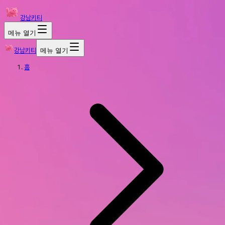
강남키티
메뉴 열기
강남키티
메뉴 열기
홈