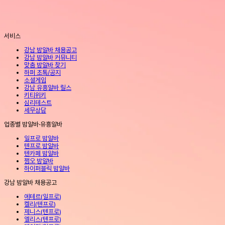
서비스
강남 밤알바 채용공고
강남 밤알바 커뮤니티
맞춤 밤알바 찾기
하퍼 초톡/공지
소셜게임
강남 유흥알바 릴스
키티위키
심리테스트
세무상담
업종별 밤알바·유흥알바
일프로 밤알바
텐프로 밤알바
텐카페 밤알바
쩜오 밤알바
하이퍼블릭 밤알바
강남 밤알바 채용공고
에테르
(
일프로
)
켈리
(
텐프로
)
제니스
(
텐프로
)
엘리스
(
텐프로
)