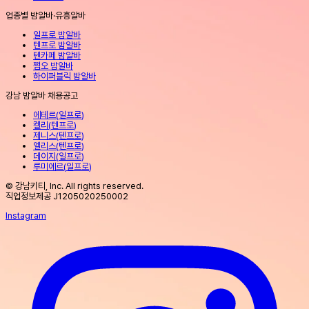
업종별 밤알바·유흥알바
일프로 밤알바
텐프로 밤알바
텐카페 밤알바
쩜오 밤알바
하이퍼블릭 밤알바
강남 밤알바 채용공고
에테르
(
일프로
)
켈리
(
텐프로
)
제니스
(
텐프로
)
엘리스
(
텐프로
)
데이지
(
일프로
)
루미에르
(
일프로
)
© 강남키티, Inc. All rights reserved.
직업정보제공 J1205020250002
Instagram