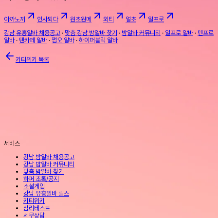
아까노끼
인사되다
원초원메
외티
얼초
일프로
강남 유흥알바 채용공고
·
맞춤 강남 밤알바 찾기
·
밤알바 커뮤니티
·
일프로 알바
·
텐프로
알바
·
텐카페 알바
·
쩜오 알바
·
하이퍼블릭 알바
키티위키 목록
서비스
강남 밤알바 채용공고
강남 밤알바 커뮤니티
맞춤 밤알바 찾기
하퍼 초톡/공지
소셜게임
강남 유흥알바 릴스
키티위키
심리테스트
세무상담