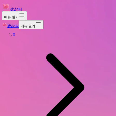
강남키티
메뉴 열기
강남키티
메뉴 열기
홈