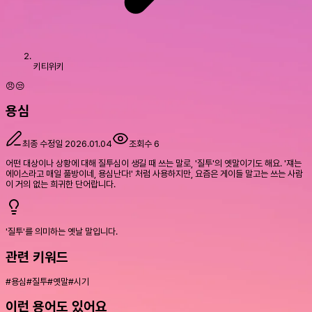
키티위키
😠😒
용심
최종 수정일
2026.01.04
조회수
6
어떤 대상이나 상황에 대해 질투심이 생길 때 쓰는 말로, '질투'의 옛말이기도 해요. '쟤는
에이스라고 매일 풀방이네, 용심난다!' 처럼 사용하지만, 요즘은 게이들 말고는 쓰는 사람
이 거의 없는 희귀한 단어랍니다.
'질투'를 의미하는 옛날 말입니다.
관련 키워드
#
용심
#
질투
#
옛말
#
시기
이런 용어도 있어요