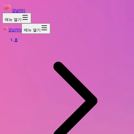
강남키티
메뉴 열기
강남키티
메뉴 열기
홈