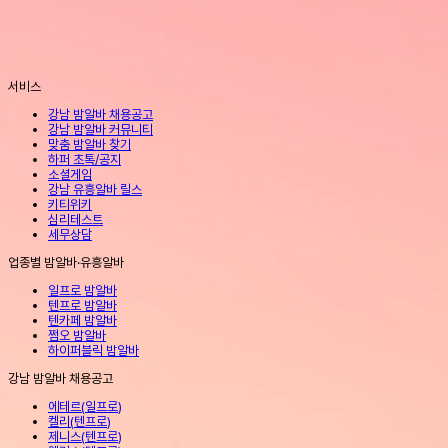
서비스
강남 밤알바 채용공고
강남 밤알바 커뮤니티
맞춤 밤알바 찾기
하퍼 초톡/공지
소셜게임
강남 유흥알바 릴스
키티위키
심리테스트
세무상담
업종별 밤알바·유흥알바
일프로 밤알바
텐프로 밤알바
텐카페 밤알바
쩜오 밤알바
하이퍼블릭 밤알바
강남 밤알바 채용공고
에테르
(
일프로
)
켈리
(
텐프로
)
제니스
(
텐프로
)