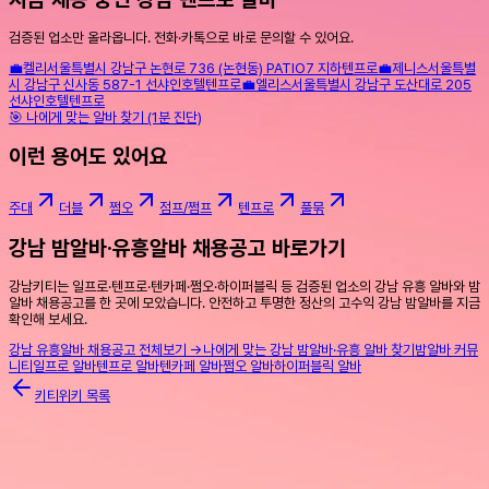
검증된 업소만 올라옵니다. 전화·카톡으로 바로 문의할 수 있어요.
💼
켈리
서울특별시 강남구 논현로 736 (논현동) PATIO7 지하
텐프로
💼
제니스
서울특별
시 강남구 신사동 587-1 선샤인호텔
텐프로
💼
엘리스
서울특별시 강남구 도산대로 205
선샤인호텔
텐프로
🎯 나에게 맞는 알바 찾기 (1분 진단)
이런 용어도 있어요
주대
더블
쩜오
점프/쩜프
텐프로
풀묶
강남 밤알바·유흥알바 채용공고 바로가기
강남키티는 일프로·텐프로·텐카페·쩜오·하이퍼블릭 등 검증된 업소의 강남 유흥 알바와 밤
알바 채용공고를 한 곳에 모았습니다. 안전하고 투명한 정산의 고수익 강남 밤알바를 지금
확인해 보세요.
강남 유흥알바 채용공고 전체보기 →
나에게 맞는 강남 밤알바·유흥 알바 찾기
밤알바 커뮤
니티
일프로 알바
텐프로 알바
텐카페 알바
쩜오 알바
하이퍼블릭 알바
키티위키 목록