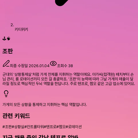
키티위키
🕹️🧠
조판
최종 수정일
2026.01.04
조회수
38
군대의 '상황통제실'처럼 가게 전체를 지휘하는 역할이에요. 아가씨(접객원) 배치부터 손
님 관리, 룸 로테이션까지 모든 걸 총괄하죠. '조판'의 능력에 따라 그날 가게의 매출이 달
라질 정도로 핵심적인 두뇌 역할을 한답니다. 주로 텐프로, 쩜오 같은 고급 업소에 있어요.
가게의 모든 상황을 통제하고 지휘하는 핵심 역할입니다.
관련 키워드
#
조판
#
상황실
#
컨트롤타워
#
텐프로
#
쩜오
#
로테이션
지금 채용 중인 강남 텐프로 알바