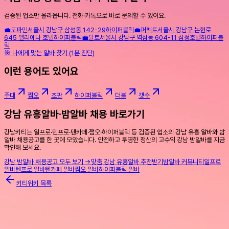
검증된 업소만 올라옵니다. 전화·카톡으로 바로 문의할 수 있어요.
💼
도파민
서울시 강남구 삼성동 142-29
하이퍼블릭
💼
퍼펙트
서울시 강남구 논현로
645 엘리에나 호텔
하이퍼블릭
💼
달토
서울시 강남구 역삼동 604-11 삼정호텔
하이퍼블
릭
🎯 나에게 맞는 알바 찾기 (1분 진단)
이런 용어도 있어요
주대
쩜오
조판
하이퍼블릭
더블
갯수
강남 유흥알바·밤알바 채용 바로가기
강남키티는 일프로·텐프로·텐카페·쩜오·하이퍼블릭 등 검증된 업소의 강남 유흥 알바와 밤
알바 채용공고를 한 곳에 모았습니다. 안전하고 투명한 정산의 고수익 강남 밤알바를 지금
확인해 보세요.
강남 밤알바 채용공고 모두 보기 →
맞춤 강남 유흥알바 추천받기
밤알바 커뮤니티
일프로
알바
텐프로 알바
텐카페 알바
쩜오 알바
하이퍼블릭 알바
키티위키 목록