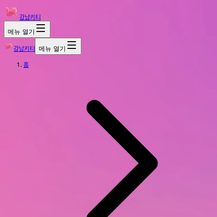
강남키티
메뉴 열기
강남키티
메뉴 열기
홈