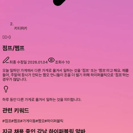
키티위키
🏃‍♀️💨
점프/쩜프
최종 수정일
2026.01.04
조회수
10
오늘 일하던 가게에서 다른 가게로 옮겨서 일하는 것을 '점프' 또는 '쩜프'라고 해요. 예를
들어, 주말에 장사가 안되는 쩜오 언니들이 돈을 더 벌기 위해 하이퍼블릭으로 '점프'하는
경우가 많답니다.
하루 동안 다른 가게로 옮겨서 일하는 것을 의미합니다.
관련 키워드
#
점프
#
쩜프
#
가게이동
#
쩜오
#
하이퍼블릭
지금 채용 중인 강남 하이퍼블릭 알바