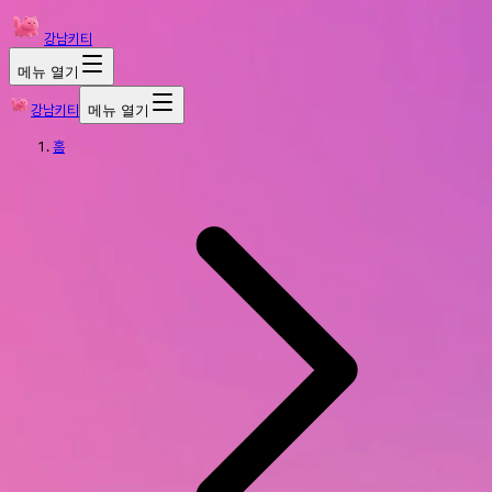
강남키티
메뉴 열기
강남키티
메뉴 열기
홈