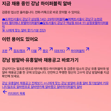
지금 채용 중인 강남 하이퍼블릭 알바
검증된 업소만 올라옵니다. 전화·카톡으로 바로 문의할 수 있어요.
💼
도파민
서울시 강남구 삼성동 142-29
하이퍼블릭
💼
퍼펙트
서울시 강남구 논현로
645 엘리에나 호텔
하이퍼블릭
💼
달토
서울시 강남구 역삼동 604-11 삼정호텔
하이퍼블
릭
🎯 나에게 맞는 알바 찾기 (1분 진단)
이런 용어도 있어요
조판
점프/쩜프
더블
쩜오
대포까다
하이퍼블릭
강남 밤알바·유흥알바 채용공고 바로가기
강남키티는 일프로·텐프로·텐카페·쩜오·하이퍼블릭 등 검증된 업소의 강남 유흥 알바와 밤
알바 채용공고를 한 곳에 모았습니다. 안전하고 투명한 정산의 고수익 강남 밤알바를 지금
확인해 보세요.
강남 유흥알바 채용공고 전체보기 →
나에게 맞는 강남 밤알바·유흥 알바 찾기
밤알바 커뮤
니티
일프로 알바
텐프로 알바
텐카페 알바
쩜오 알바
하이퍼블릭 알바
키티위키 목록