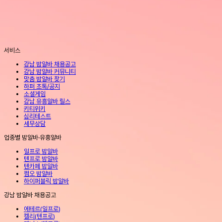
서비스
강남 밤알바 채용공고
강남 밤알바 커뮤니티
맞춤 밤알바 찾기
하퍼 초톡/공지
소셜게임
강남 유흥알바 릴스
키티위키
심리테스트
세무상담
업종별 밤알바·유흥알바
일프로 밤알바
텐프로 밤알바
텐카페 밤알바
쩜오 밤알바
하이퍼블릭 밤알바
강남 밤알바 채용공고
에테르
(
일프로
)
켈리
(
텐프로
)