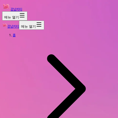
강남키티
메뉴 열기
강남키티
메뉴 열기
홈