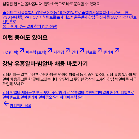
검증된 업소만 올라옵니다. 전화·카톡으로 바로 문의할 수 있어요.
💼
에테르
서울특별시 강남구 논현동 192-21
일프로
💼
켈리
서울특별시 강남구 논현로
736 (논현동) PATIO7 지하
텐프로
💼
제니스
서울특별시 강남구 신사동 587-1 선샤인호
텔
텐프로
🎯 나에게 맞는 알바 찾기 (1분 진단)
이런 용어도 있어요
TC (티씨)
퍼블릭 (호빠)
시간앱
언냐
텐프로
텐카페
강남 유흥알바·밤알바 채용 바로가기
강남키티는 일프로·텐프로·텐카페·쩜오·하이퍼블릭 등 검증된 업소의 강남 유흥 알바와 밤
알바 채용공고를 한 곳에 모았습니다. 안전하고 투명한 정산의 고수익 강남 밤알바를 지금
확인해 보세요.
강남 밤알바 채용공고 모두 보기 →
맞춤 강남 유흥알바 추천받기
밤알바 커뮤니티
일프로
알바
텐프로 알바
텐카페 알바
쩜오 알바
하이퍼블릭 알바
키티위키 목록