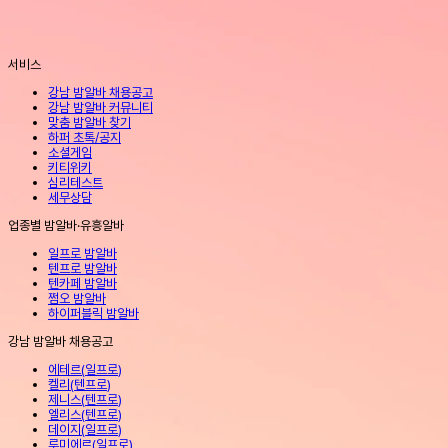
서비스
강남 밤알바 채용공고
강남 밤알바 커뮤니티
맞춤 밤알바 찾기
하퍼 초톡/공지
소셜게임
키티위키
심리테스트
세무상담
업종별 밤알바·유흥알바
일프로 밤알바
텐프로 밤알바
텐카페 밤알바
쩜오 밤알바
하이퍼블릭 밤알바
강남 밤알바 채용공고
에테르
(
일프로
)
켈리
(
텐프로
)
제니스
(
텐프로
)
엘리스
(
텐프로
)
데이지
(
일프로
)
루미에르
(
일프로
)