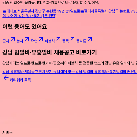
검증된 업소만 올라옵니다. 전화·카톡으로 바로 문의할 수 있어요.
💼
에테르
서울특별시 강남구 논현동 192-21
일프로
💼
켈리
서울특별시 강남구 논현로 736 
🎯 나에게 맞는 알바 찾기 (1분 진단)
이런 용어도 있어요
공사
농사
작업
퍼블릭
풀묶
풀싸롱
강남 밤알바·유흥알바 채용공고 바로가기
강남키티는 일프로·텐프로·텐카페·쩜오·하이퍼블릭 등 검증된 업소의 강남 유흥 알바와 밤 
강남 유흥알바 채용공고 전체보기 →
나에게 맞는 강남 밤알바·유흥 알바 찾기
밤알바 커뮤
키티위키 목록
서비스