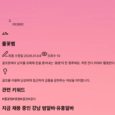
키티위키
⛳️🐍
풀꽃뱀
최종 수정일
2026.01.04
조회수
10
골프장에서 남자를 유혹해 돈을 뜯어내는 '꽃뱀'의 한 종류예요. 푸른 잔디 위에서 활동한다
골프를 이용해 남성에게 접근하여 금품을 갈취하는 여성을 의미합니다.
관련 키워드
#
풀꽃뱀
#
꽃뱀
#
골프
#
공사
지금 채용 중인 강남 밤알바·유흥알바