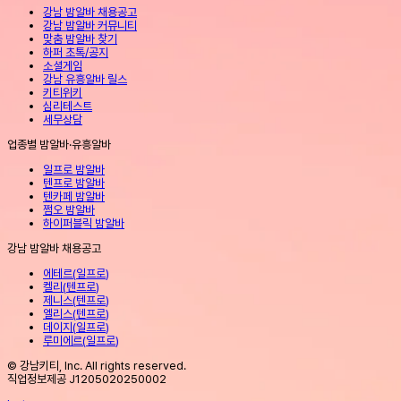
강남 밤알바 채용공고
강남 밤알바 커뮤니티
맞춤 밤알바 찾기
하퍼 초톡/공지
소셜게임
강남 유흥알바 릴스
키티위키
심리테스트
세무상담
업종별 밤알바·유흥알바
일프로 밤알바
텐프로 밤알바
텐카페 밤알바
쩜오 밤알바
하이퍼블릭 밤알바
강남 밤알바 채용공고
에테르
(
일프로
)
켈리
(
텐프로
)
제니스
(
텐프로
)
엘리스
(
텐프로
)
데이지
(
일프로
)
루미에르
(
일프로
)
© 강남키티, Inc. All rights reserved.
직업정보제공 J1205020250002