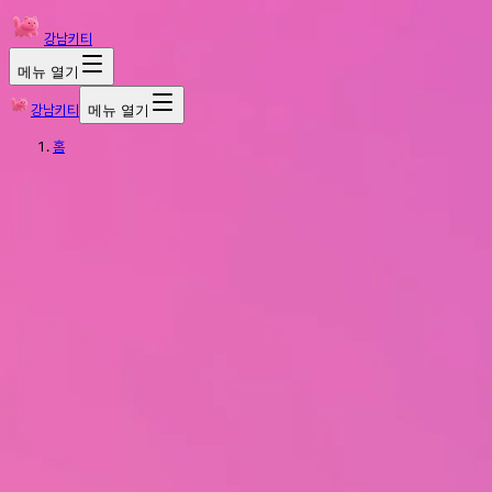
강남키티
메뉴 열기
강남키티
메뉴 열기
홈