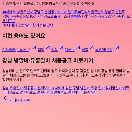
검증된 업소만 올라옵니다. 전화·카톡으로 바로 문의할 수 있어요.
💼
에테르
서울특별시 강남구 논현동 192-21
일프로
💼
켈리
서울특별시 강남구 논현로
736 (논현동) PATIO7 지하
텐프로
💼
제니스
서울특별시 강남구 신사동 587-1 선샤인호
텔
텐프로
🎯 나에게 맞는 알바 찾기 (1분 진단)
이런 용어도 있어요
가라빵꾸(ㄱㄹㅃㄲ)
꼬빨
귀삽
계곡주
꽁씹
골뱅이(은어)
강남 밤알바·유흥알바 채용공고 바로가기
강남키티는 일프로·텐프로·텐카페·쩜오·하이퍼블릭 등 검증된 업소의 강남 유흥 알바와 밤
알바 채용공고를 한 곳에 모았습니다. 안전하고 투명한 정산의 고수익 강남 밤알바를 지금
확인해 보세요.
강남 유흥알바 채용공고 전체보기 →
나에게 맞는 강남 밤알바·유흥 알바 찾기
밤알바 커뮤
니티
일프로 알바
텐프로 알바
텐카페 알바
쩜오 알바
하이퍼블릭 알바
키티위키 목록