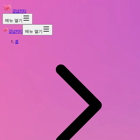
강남키티
메뉴 열기
강남키티
메뉴 열기
홈