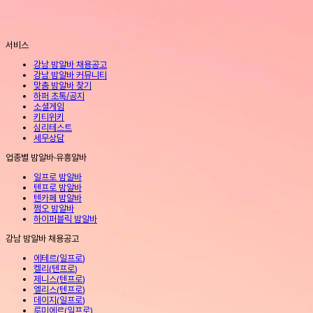
서비스
강남 밤알바 채용공고
강남 밤알바 커뮤니티
맞춤 밤알바 찾기
하퍼 초톡/공지
소셜게임
키티위키
심리테스트
세무상담
업종별 밤알바·유흥알바
일프로 밤알바
텐프로 밤알바
텐카페 밤알바
쩜오 밤알바
하이퍼블릭 밤알바
강남 밤알바 채용공고
에테르
(
일프로
)
켈리
(
텐프로
)
제니스
(
텐프로
)
엘리스
(
텐프로
)
데이지
(
일프로
)
루미에르
(
일프로
)