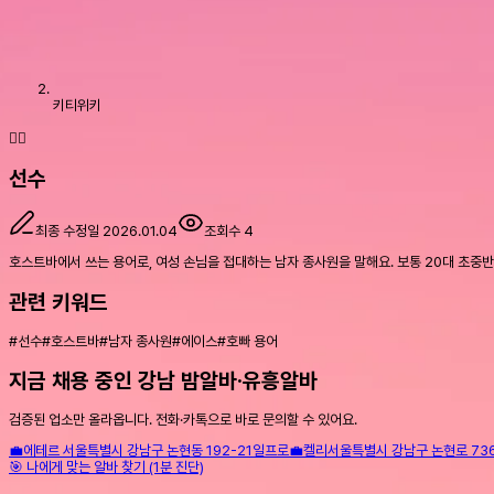
키티위키
🤵‍♂️
선수
최종 수정일
2026.01.04
조회수
4
호스트바에서 쓰는 용어로, 여성 손님을 접대하는 남자 종사원을 말해요. 보통 20대 초중반이
관련 키워드
#
선수
#
호스트바
#
남자 종사원
#
에이스
#
호빠 용어
지금 채용 중인 강남 밤알바·유흥알바
검증된 업소만 올라옵니다. 전화·카톡으로 바로 문의할 수 있어요.
💼
에테르
서울특별시 강남구 논현동 192-21
일프로
💼
켈리
서울특별시 강남구 논현로 736 
🎯 나에게 맞는 알바 찾기 (1분 진단)