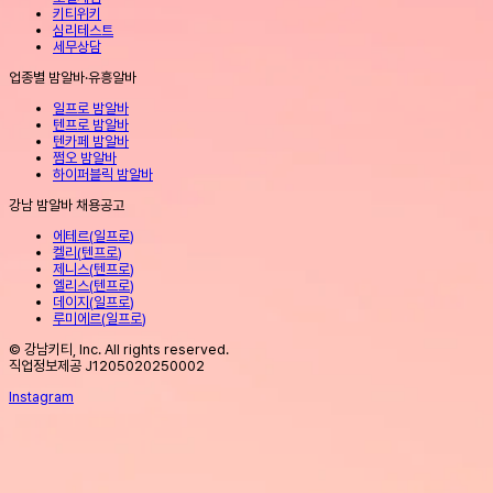
키티위키
심리테스트
세무상담
업종별 밤알바·유흥알바
일프로 밤알바
텐프로 밤알바
텐카페 밤알바
쩜오 밤알바
하이퍼블릭 밤알바
강남 밤알바 채용공고
에테르
(
일프로
)
켈리
(
텐프로
)
제니스
(
텐프로
)
엘리스
(
텐프로
)
데이지
(
일프로
)
루미에르
(
일프로
)
© 강남키티, Inc. All rights reserved.
직업정보제공 J1205020250002
Instagram