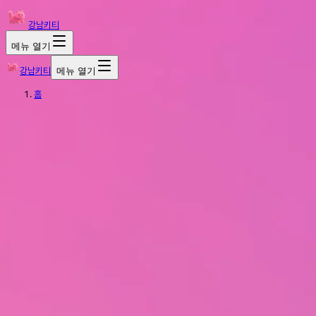
강남키티
메뉴 열기
강남키티
메뉴 열기
홈