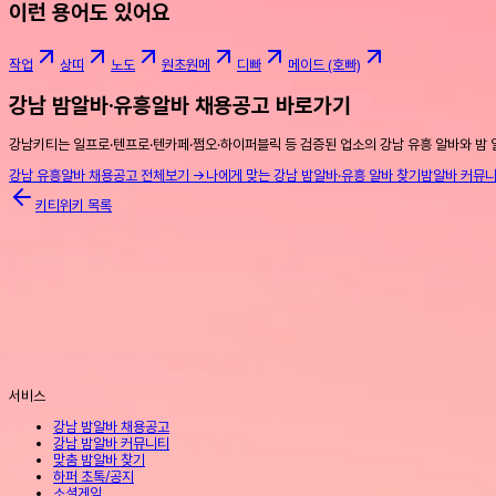
이런 용어도 있어요
작업
상띠
노도
원초원메
디빠
메이드 (호빠)
강남 밤알바·유흥알바 채용공고 바로가기
강남키티는 일프로·텐프로·텐카페·쩜오·하이퍼블릭 등 검증된 업소의 강남 유흥 알바와 밤 
강남 유흥알바 채용공고 전체보기 →
나에게 맞는 강남 밤알바·유흥 알바 찾기
밤알바 커뮤
키티위키 목록
서비스
강남 밤알바 채용공고
강남 밤알바 커뮤니티
맞춤 밤알바 찾기
하퍼 초톡/공지
소셜게임