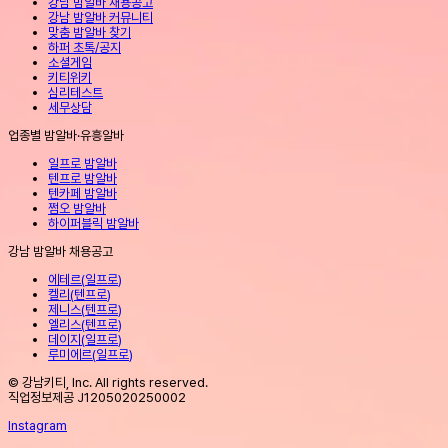
강남 밤알바 채용공고
강남 밤알바 커뮤니티
맞춤 밤알바 찾기
하퍼 초톡/공지
소셜게임
키티위키
심리테스트
세무상담
업종별 밤알바·유흥알바
일프로 밤알바
텐프로 밤알바
텐카페 밤알바
쩜오 밤알바
하이퍼블릭 밤알바
강남 밤알바 채용공고
에테르
(
일프로
)
켈리
(
텐프로
)
제니스
(
텐프로
)
엘리스
(
텐프로
)
데이지
(
일프로
)
루미에르
(
일프로
)
© 강남키티, Inc. All rights reserved.
직업정보제공 J1205020250002
Instagram