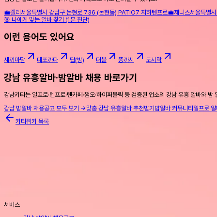
💼
켈리
서울특별시 강남구 논현로 736 (논현동) PATIO7 지하
텐프로
💼
제니스
서울특별시 
🎯 나에게 맞는 알바 찾기 (1분 진단)
이런 용어도 있어요
새끼마담
대포까다
땁(방)
더블
똥까시
도시락
강남 유흥알바·밤알바 채용 바로가기
강남키티는 일프로·텐프로·텐카페·쩜오·하이퍼블릭 등 검증된 업소의 강남 유흥 알바와 밤 
강남 밤알바 채용공고 모두 보기 →
맞춤 강남 유흥알바 추천받기
밤알바 커뮤니티
일프로 알
키티위키 목록
서비스