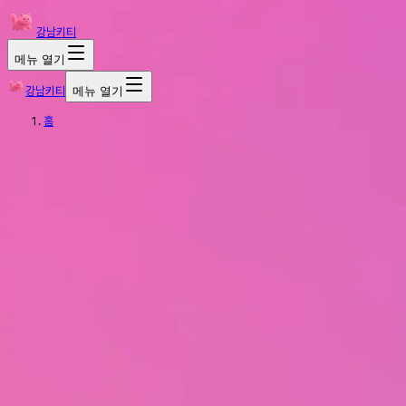
강남키티
메뉴 열기
강남키티
메뉴 열기
홈