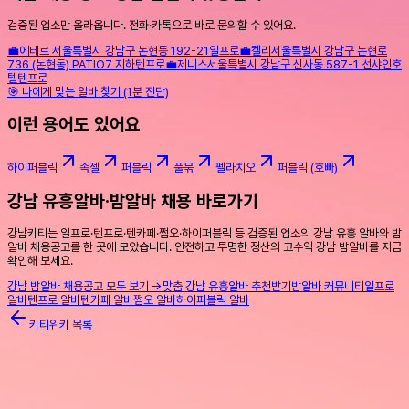
검증된 업소만 올라옵니다. 전화·카톡으로 바로 문의할 수 있어요.
💼
에테르
서울특별시 강남구 논현동 192-21
일프로
💼
켈리
서울특별시 강남구 논현로
736 (논현동) PATIO7 지하
텐프로
💼
제니스
서울특별시 강남구 신사동 587-1 선샤인호
텔
텐프로
🎯 나에게 맞는 알바 찾기 (1분 진단)
이런 용어도 있어요
하이퍼블릭
속젤
퍼블릭
풀묶
펠라치오
퍼블릭 (호빠)
강남 유흥알바·밤알바 채용 바로가기
강남키티는 일프로·텐프로·텐카페·쩜오·하이퍼블릭 등 검증된 업소의 강남 유흥 알바와 밤
알바 채용공고를 한 곳에 모았습니다. 안전하고 투명한 정산의 고수익 강남 밤알바를 지금
확인해 보세요.
강남 밤알바 채용공고 모두 보기 →
맞춤 강남 유흥알바 추천받기
밤알바 커뮤니티
일프로
알바
텐프로 알바
텐카페 알바
쩜오 알바
하이퍼블릭 알바
키티위키 목록