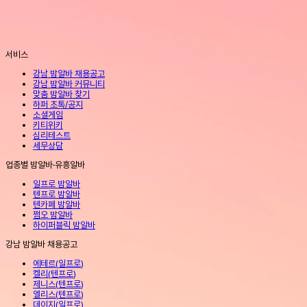
서비스
강남 밤알바 채용공고
강남 밤알바 커뮤니티
맞춤 밤알바 찾기
하퍼 초톡/공지
소셜게임
키티위키
심리테스트
세무상담
업종별 밤알바·유흥알바
일프로 밤알바
텐프로 밤알바
텐카페 밤알바
쩜오 밤알바
하이퍼블릭 밤알바
강남 밤알바 채용공고
에테르
(
일프로
)
켈리
(
텐프로
)
제니스
(
텐프로
)
엘리스
(
텐프로
)
데이지
(
일프로
)