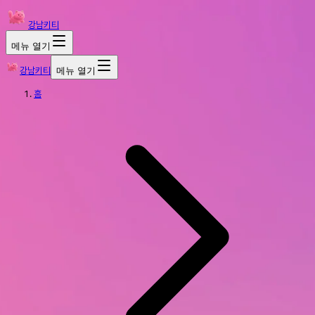
강남키티
메뉴 열기
강남키티
메뉴 열기
홈