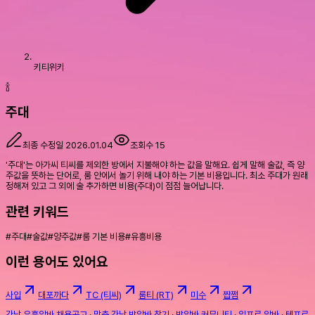
키티위키
🍾
주대
최종 수정일
2026.01.04
조회수
15
'주대'는 아가씨 티씨를 제외한 방에서 지불해야 하는 값을 말해요. 쉽게 말해 술값, 즉 양
주값을 뜻하는 단어로, 룸 안에서 놀기 위해 내야 하는 기본 비용입니다. 최소 주대가 원래
정해져 있고 그 외에 술 추가하면 비용(주대)이 점점 늘어납니다.
관련 키워드
#
주대
#
술값
#
양주값
#
룸 기본 비용
#
유흥비용
이런 용어도 있어요
사입
대포까다
TC (티씨)
룸티 (RT)
미수
짭쩜
강남 유흥알바 채용공고
·
맞춤 강남 밤알바 찾기
·
밤알바 커뮤니티
·
일프로 알바
·
텐프로