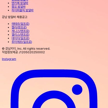
텐카페 밤알바
쩜오 밤알바
하이퍼블릭 밤알바
강남 밤알바 채용공고
에테르
(
일프로
)
켈리
(
텐프로
)
제니스
(
텐프로
)
엘리스
(
텐프로
)
데이지
(
일프로
)
루미에르
(
일프로
)
© 강남키티, Inc. All rights reserved.
직업정보제공 J1205020250002
Instagram