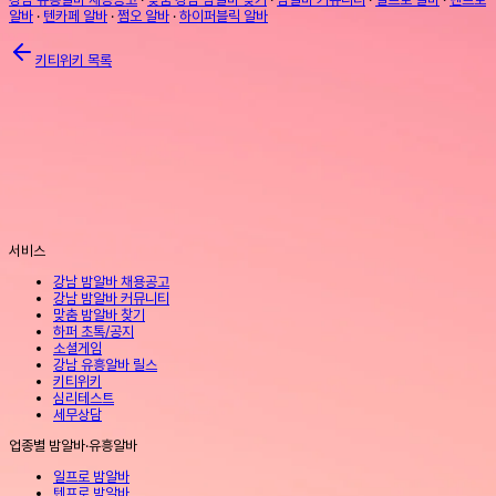
알바
·
텐카페 알바
·
쩜오 알바
·
하이퍼블릭 알바
키티위키 목록
서비스
강남 밤알바 채용공고
강남 밤알바 커뮤니티
맞춤 밤알바 찾기
하퍼 초톡/공지
소셜게임
강남 유흥알바 릴스
키티위키
심리테스트
세무상담
업종별 밤알바·유흥알바
일프로 밤알바
텐프로 밤알바