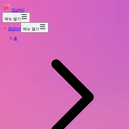
강남키티
메뉴 열기
강남키티
메뉴 열기
홈