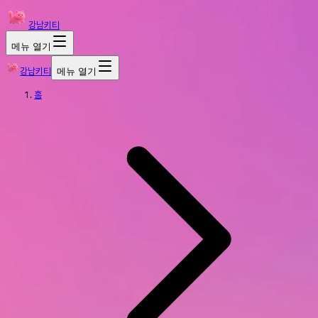
강남키티
메뉴 열기
강남키티
메뉴 열기
홈