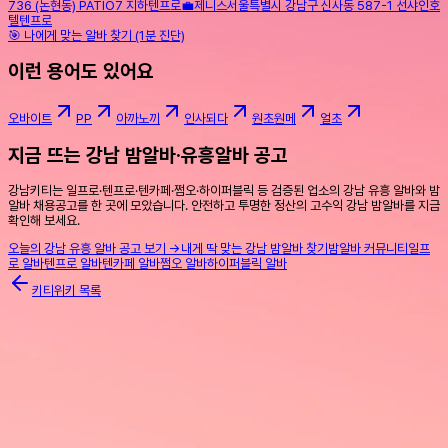
736 (논현동) PATIO7 지하
텐프로
💼
제니스
서울특별시 강남구 신사동 587-1 선샤인호
텔
텐프로
🎯 나에게 맞는 알바 찾기 (1분 진단)
이런 용어도 있어요
오바이트
PP
아까노끼
인사되다
원초원메
얼초
지금 뜨는 강남 밤알바·유흥알바 공고
강남키티는 일프로·텐프로·텐카페·쩜오·하이퍼블릭 등 검증된 업소의 강남 유흥 알바와 밤
알바 채용공고를 한 곳에 모았습니다. 안전하고 투명한 정산의 고수익 강남 밤알바를 지금
확인해 보세요.
오늘의 강남 유흥 알바 공고 보기 →
내게 딱 맞는 강남 밤알바 찾기
밤알바 커뮤니티
일프
로 알바
텐프로 알바
텐카페 알바
쩜오 알바
하이퍼블릭 알바
키티위키 목록