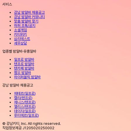
서비스
강남 밤알바 채용공고
강남 밤알바 커뮤니티
맞춤 밤알바 찾기
하퍼 초톡/공지
소셜게임
키티위키
심리테스트
세무상담
업종별 밤알바·유흥알바
일프로 밤알바
텐프로 밤알바
텐카페 밤알바
쩜오 밤알바
하이퍼블릭 밤알바
강남 밤알바 채용공고
에테르
(
일프로
)
켈리
(
텐프로
)
제니스
(
텐프로
)
엘리스
(
텐프로
)
데이지
(
일프로
)
루미에르
(
일프로
)
© 강남키티, Inc. All rights reserved.
직업정보제공 J1205020250002