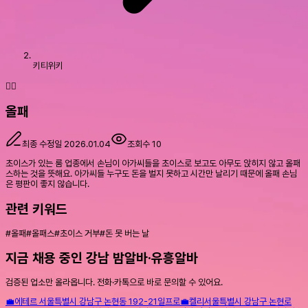
키티위키
🚶‍♀️
올패
최종 수정일
2026.01.04
조회수
10
초이스가 있는 룸 업종에서 손님이 아가씨들을 초이스로 보고도 아무도 앉히지 않고 올패
스하는 것을 뜻해요. 아가씨들 누구도 돈을 벌지 못하고 시간만 날리기 때문에 올패 손님
은 평판이 좋지 않습니다.
관련 키워드
#
올패
#
올패스
#
초이스 거부
#
돈 못 버는 날
지금 채용 중인 강남 밤알바·유흥알바
검증된 업소만 올라옵니다. 전화·카톡으로 바로 문의할 수 있어요.
💼
에테르
서울특별시 강남구 논현동 192-21
일프로
💼
켈리
서울특별시 강남구 논현로