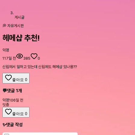
게시글
💭 자유게시판
헤메샵 추천!
익명
117일 전
385
0
신림에서 일하고 있는데 신림에도 헤메샵 있나용??
좋아요
0
💬
댓글
1
개
익명
106일 전
잇죵
좋아요
0
✨
댓글 작성