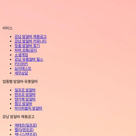
서비스
강남 밤알바 채용공고
강남 밤알바 커뮤니티
맞춤 밤알바 찾기
하퍼 초톡/공지
소셜게임
강남 유흥알바 릴스
키티위키
심리테스트
세무상담
업종별 밤알바·유흥알바
일프로 밤알바
텐프로 밤알바
텐카페 밤알바
쩜오 밤알바
하이퍼블릭 밤알바
강남 밤알바 채용공고
에테르
(
일프로
)
켈리
(
텐프로
)
제니스
(
텐프로
)