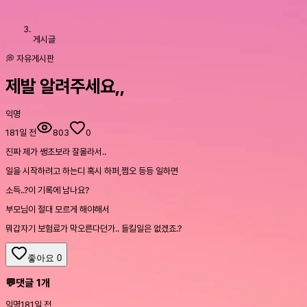
게시글
💭 자유게시판
제발 알려주세요,,
익명
181일 전
803
0
진짜 제가 쌩초보라 잘몰라서..
일을 시작하려고 하는디 혹시 하퍼,쩜오 등등 일하면
소득..?이 기록에 남나요?
부모님이 절대 모르게 해야해서
뭐갑자기 보험료가 막오른다던가.. 들킬일은 없겠죠.?
좋아요
0
💬
댓글
1
개
익명
181일 전