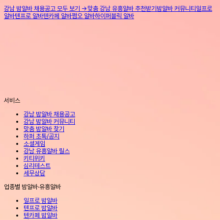
강남 밤알바 채용공고 모두 보기 →
맞춤 강남 유흥알바 추천받기
밤알바 커뮤니티
일프로
알바
텐프로 알바
텐카페 알바
쩜오 알바
하이퍼블릭 알바
서비스
강남 밤알바 채용공고
강남 밤알바 커뮤니티
맞춤 밤알바 찾기
하퍼 초톡/공지
소셜게임
강남 유흥알바 릴스
키티위키
심리테스트
세무상담
업종별 밤알바·유흥알바
일프로 밤알바
텐프로 밤알바
텐카페 밤알바