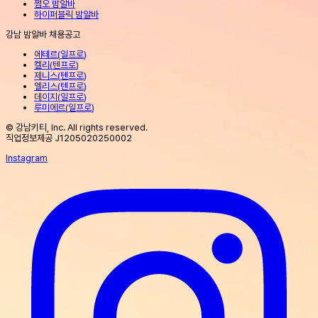
쩜오 밤알바
하이퍼블릭 밤알바
강남 밤알바 채용공고
에테르
(
일프로
)
켈리
(
텐프로
)
제니스
(
텐프로
)
엘리스
(
텐프로
)
데이지
(
일프로
)
루미에르
(
일프로
)
© 강남키티, Inc. All rights reserved.
직업정보제공 J1205020250002
Instagram