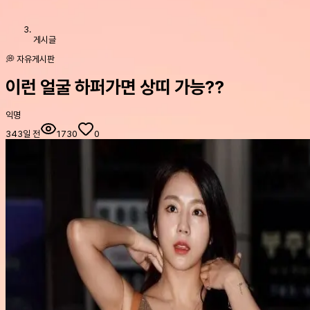
게시글
💭 자유게시판
이런 얼굴 하퍼가면 상띠 가능??
익명
343일 전
1730
0