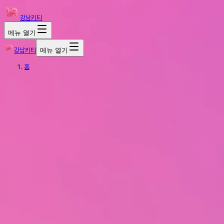
강남키티
메뉴 열기
강남키티
메뉴 열기
홈