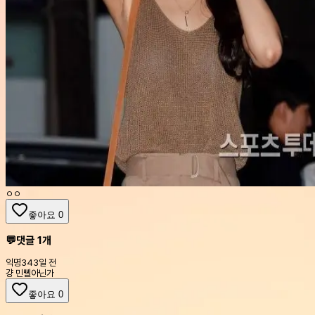
ㅇㅇ
좋아요
0
💬
댓글
1
개
익명
343일 전
걍 민삘아닌가
좋아요
0