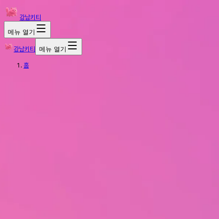
강남키티
메뉴 열기
강남키티
메뉴 열기
홈