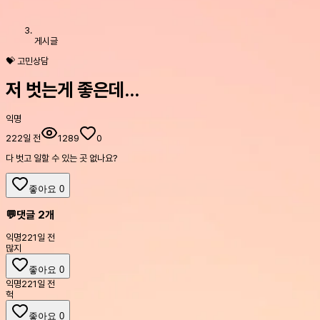
게시글
💝 고민상담
저 벗는게 좋은데...
익명
222일 전
1289
0
다 벗고 일할 수 있는 곳 없나요?
좋아요
0
💬
댓글
2
개
익명
221일 전
많지
좋아요
0
익명
221일 전
헉
좋아요
0