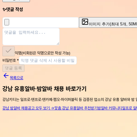
✨
댓글 작성
이미지 추가
(최대
5
개, 50
익명
(비회원은 익명으로만 작성 가능)
비밀번호
*
댓글 등록
목록으로
강남 유흥알바·밤알바 채용 바로가기
강남키티는 일프로·텐프로·텐카페·쩜오·하이퍼블릭 등 검증된 업소의 강남 유흥 알바와 밤 
강남 밤알바 채용공고 모두 보기 →
맞춤 강남 유흥알바 추천받기
밤알바 커뮤니티
일프로 알